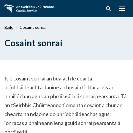
Téigh
search
ar
Togg
aghaidh
navig
chuig
Baile
Cosaint sonraí
an
bpríomhábhar
Cosaint sonraí
Is é cosaint sonraí an bealach le cearta
príobháideachta daoine a chosaint i dtaca leis an
bhailiúchán agus an phróiseáil dá sonraí pearsanta. Tá
an tSeirbhís Chúirteanna tiomanta cosaint a chur ar
chearta na ndaoine do phríobháideachas agus
ionracas a bhaineann lena gcuid sonraí pearsanta á
bpróiseáil.