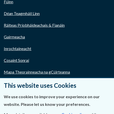
Fúinn
Déan Teagmháil Linn
Ráiteas Príobháideachais & Fianáin
Gairmeacha
Inrochtaineacht
Cosaint Sonraí
Mapa Theorainneacha na gCúirteanna
Séanadh
This website uses Cookies
Saoráil Faisnéise
We use cookies to improve your experience on our
website. Please let us know your preferences.
An tAcht um Brústocaireacht