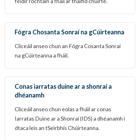
féidir rochtain a fháil ar thaifid chúirte.
Fógra Chosanta Sonraí na gCúirteanna
Cliceáil anseo chun an Fógra Cosanta Sonraí
na gCúirteanna a fháil.
Conas iarratas duine ar a shonraí a
dhéanamh
Cliceáil anseo chun eolas a fháil ar conas
Iarratas Duine ar a Shonraí (IDS) a dhéanamh i
dtaca leis an tSeirbhís Chúirteanna.