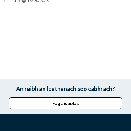
Foilsithe ag:
15/08/2025
An raibh an leathanach seo cabhrach?
Fág aiseolas