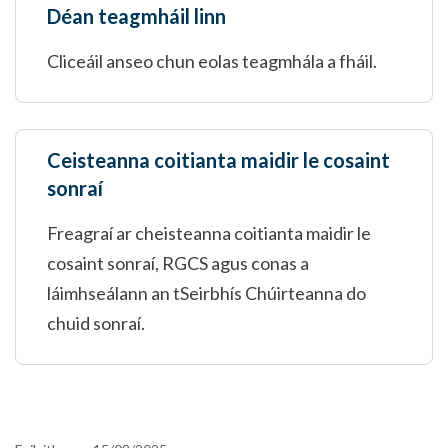
Déan teagmháil linn
Cliceáil anseo chun eolas teagmhála a fháil.
Ceisteanna coitianta maidir le cosaint
sonraí
Freagraí ar cheisteanna coitianta maidir le
cosaint sonraí, RGCS agus conas a
láimhseálann an tSeirbhís Chúirteanna do
chuid sonraí.