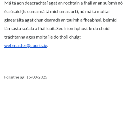
Má tá aon deacrachtaí agat an rochtain a fháil ar an suíomh nó
é a úsáid (Is cuma má tá míchumas ort), nó má tá moltaí
ginearálta agat chun dearadh an tsuímh a fheabhsú, beimid
lán sásta scéala a fháil uait. Seol ríomhphost le do chuid
tráchtanna agus moltaí le do thoil chuig:
webmaster@courts.ie
.
Foilsithe ag:
15/08/2025