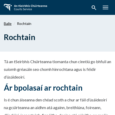
Téigh
search
ar
Togg
aghaidh
navig
chuig
Baile
Rochtain
an
bpríomhábhar
Rochtain
Tá an tSeirbhís Chúirteanna tiomanta chun cinntiú go bhfuil an
suíomh gréasáin seo chomh hinrochtana agus is féidir
d’úsáideoirí.
Ár bpolasaí ar rochtain
Is é chun áiseanna den chéad scoth a chur ar fáil d’úsáideoirí
na gcúirteanna an aidhm atá againn, breithiúna, foireann,