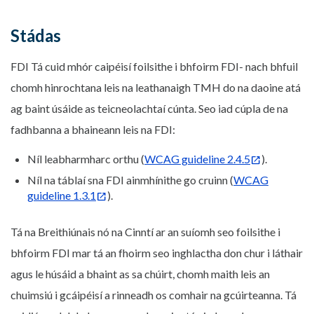
Stádas
FDI Tá cuid mhór caipéisí foilsithe i bhfoirm FDI- nach bhfuil
chomh hinrochtana leis na leathanaigh TMH do na daoine atá
ag baint úsáide as teicneolachtaí cúnta. Seo iad cúpla de na
fadhbanna a bhaineann leis na FDI:
Níl leabharmharc orthu (
WCAG guideline 2.4.5
).
Níl na táblaí sna FDI ainmhínithe go cruinn (
WCAG
guideline 1.3.1
).
Tá na Breithiúnais nó na Cinntí ar an suíomh seo foilsithe i
bhfoirm FDI mar tá an fhoirm seo inghlactha don chur i láthair
agus le húsáid a bhaint as sa chúirt, chomh maith leis an
chuimsiú i gcáipéisí a rinneadh os comhair na gcúirteanna. Tá