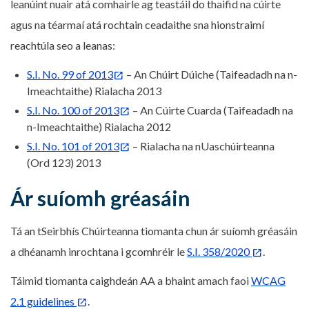
leanúint nuair atá comhairle ag teastáil do thaifid na cúirte
agus na téarmaí atá rochtain ceadaithe sna hionstraimí
reachtúla seo a leanas:
S.I. No. 99 of 2013
– An Chúirt Dúiche (Taifeadadh na n-
Imeachtaithe) Rialacha 2013
S.I. No. 100 of 2013
– An Cúirte Cuarda (Taifeadadh na
n-Imeachtaithe) Rialacha 2012
S.I. No. 101 of 2013
– Rialacha na nUaschúirteanna
(Ord 123) 2013
Ár suíomh gréasáin
Tá an tSeirbhís Chúirteanna tiomanta chun ár suíomh gréasáin
a dhéanamh inrochtana i gcomhréir le
S.I. 358/2020
.
Táimid tiomanta caighdeán AA a bhaint amach faoi
WCAG
2.1 guidelines
.