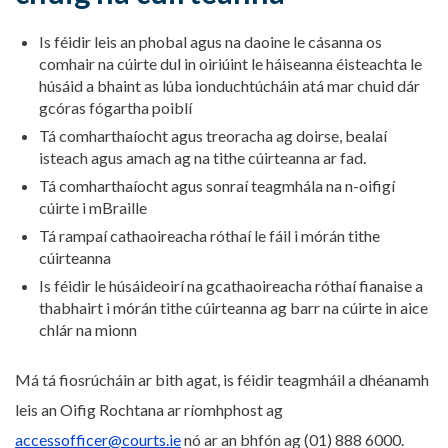
Is féidir leis an phobal agus na daoine le cásanna os
comhair na cúirte dul in oiriúint le háiseanna éisteachta le
húsáid a bhaint as lúba ionduchtúcháin atá mar chuid dár
gcóras fógartha poiblí
Tá comharthaíocht agus treoracha ag doirse, bealaí
isteach agus amach ag na tithe cúirteanna ar fad.
Tá comharthaíocht agus sonraí teagmhála na n-oifigí
cúirte i mBraille
Tá rampaí cathaoireacha róthaí le fáil i mórán tithe
cúirteanna
Is féidir le húsáideoirí na gcathaoireacha róthaí fianaise a
thabhairt i mórán tithe cúirteanna ag barr na cúirte in aice
chlár na mionn
Má tá fiosrúcháin ar bith agat, is féidir teagmháil a dhéanamh
leis an Oifig Rochtana ar ríomhphost ag
accessofficer@courts.ie
nó ar an bhfón ag (01) 888 6000.