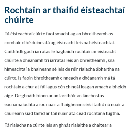
Rochtain ar thaifid éisteachtaí
chúirte
Tá éisteachtaí cúirte faoi smacht ag an bhreitheamh os
comhair cibé duine atá ag éisteacht leis na héisteachtaí.
Caithfidh gach iarratas le haghaidh rochtain ar éisteacht
chúirte a dhéanamh trí iarratas leis an bhreitheamh , sna
himeachtaí a bhaineann sé leis de réir rialacha ábhartha na
cúirte. Is faoin bhreitheamh cinneadh a dhéanamh má tá
rochtain a chur at fáil agus cén chineál leagan amach a bheidh
aige. De ghnáth bíonn ar an iarrthóir an lánchostas
eacnamaíochta a íoc nuair a fhaigheann sé/sí taifid nó nuair a
chuireann siad taifid ar fáil nuair atá cead rochtana tugtha.
Tá rialacha na cúirte leis an ghnás rialaithe a chaitear a