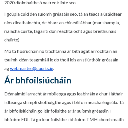
2020 díolmhaithe ó na treoirlínte seo
I gcúpla cuid den suíomh gréasáin seo, tá an téacs a úsáidtear
níos dleathaíochta, de bharr an chineáil ábhar (mar shampla,
rialacha cúirte, tagairtí don reachtaíocht agus breithiúnais
chúirte)
Má tá fiosrúcháin nó tráchtanna ar bith agat ar rochtain an
tsuímh, déan teagmháil le do thoil leis an stiúrthóir gréasáin
ag
webmaster@courts.ie
.
Ár bhfoilsiúcháin
Déanaimid iarracht ár mbileoga agus leabhráin a chur i láthair
i dteanga shimplí shothuigthe agus i bhfoirmeacha éagsúla. Tá
ár bhfoilsiúcháin go léir foilsithe ar ár suíomh gréasáin i
bhfoirm FDI. Tá go leor foilsithe i bhfoirm TMH chomh maith