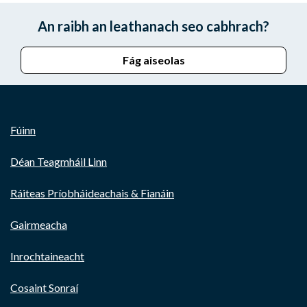
An raibh an leathanach seo cabhrach?
Fág aiseolas
Fúinn
Déan Teagmháil Linn
Ráiteas Príobháideachais & Fianáin
Gairmeacha
Inrochtaineacht
Cosaint Sonraí