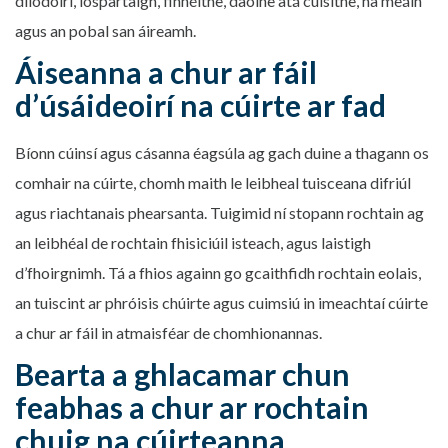
dlíodóirí, íospartaigh, finnéithe, daoine atá cúisithe, na meáin
agus an pobal san áireamh.
Áiseanna a chur ar fáil
d’úsáideoirí na cúirte ar fad
Bíonn cúinsí agus cásanna éagsúla ag gach duine a thagann os
comhair na cúirte, chomh maith le leibheal tuisceana difriúl
agus riachtanais phearsanta. Tuigimid ní stopann rochtain ag
an leibhéal de rochtain fhisiciúil isteach, agus laistigh
d’fhoirgnimh. Tá a fhios againn go gcaithfidh rochtain eolais,
an tuiscint ar phróisis chúirte agus cuimsiú in imeachtaí cúirte
a chur ar fáil in atmaisféar de chomhionannas.
Bearta a ghlacamar chun
feabhas a chur ar rochtain
chuig na cúirteanna