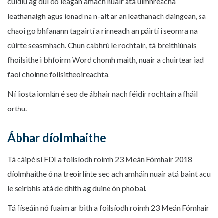
cuidiú ag dul do leagan amach nuair atá uimhreacha
leathanaigh agus ionad na n-alt ar an leathanach daingean, sa
chaoi go bhfanann tagairtí a rinneadh an páirtí i seomra na
cúirte seasmhach. Chun cabhrú le rochtain, tá breithiúnais
fhoilsithe i bhfoirm Word chomh maith, nuair a chuirtear iad
faoi choinne foilsitheoireachta.
Ní liosta iomlán é seo de ábhair nach féidir rochtain a fháil
orthu.
Ábhar díolmhaithe
Tá cáipéisí FDI a foilsíodh roimh 23 Meán Fómhair 2018
díolmhaithe ó na treoirlínte seo ach amháin nuair atá baint acu
le seirbhís atá de dhíth ag duine ón phobal.
Tá físeáin nó fuaim ar bith a foilsíodh roimh 23 Meán Fómhair