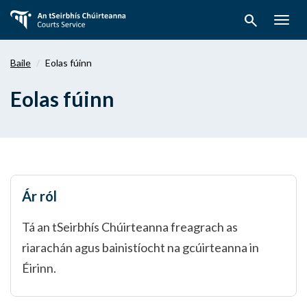
Téigh
search
ar
Togg
aghaidh
navig
chuig
Baile
Eolas fúinn
an
bpríomhábhar
Eolas fúinn
Ár ról
Tá an tSeirbhís Chúirteanna freagrach as
riarachán agus bainistíocht na gcúirteanna in
Éirinn.