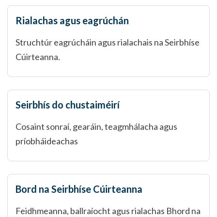
Rialachas agus eagrúchán
Struchtúr eagrúcháin agus rialachais na Seirbhíse
Cúirteanna.
Seirbhís do chustaiméirí
Cosaint sonraí, gearáin, teagmhálacha agus
príobháideachas
Bord na Seirbhíse Cúirteanna
Feidhmeanna, ballraíocht agus rialachas Bhord na