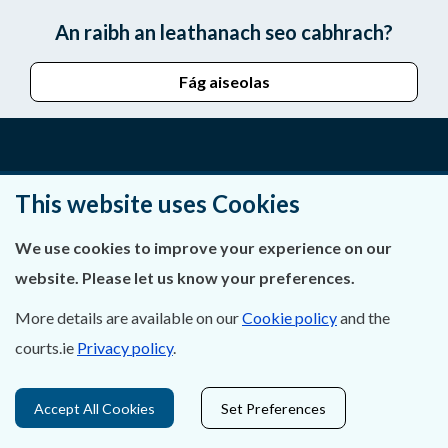
An raibh an leathanach seo cabhrach?
Fág aiseolas
Fúinn
This website uses Cookies
Déan Teagmháil Linn
We use cookies to improve your experience on our
Ráiteas Príobháideachais & Fianáin
website. Please let us know your preferences.
More details are available on our
Cookie policy
and the
Gairmeacha
courts.ie
Privacy policy
.
Inrochtaineacht
Accept All Cookies
Set Preferences
Cosaint Sonraí